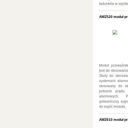
ładunków w wynik
AWZ520 moduł pr
Moduł przekaźn
jest do stosowani
Służy do sterowa
systemach alarmo
stosowany do st
poborze prądu 
alarmowych. P
galwaniczną sygn
do wyjść modułu.
AWZ610 moduł pr