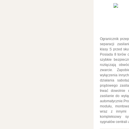
Ogranicznik przep
separacji zasil
klasy S przed sk
Posiada 8 torów 
szybkie bezpiecz
rozłączają obwó
zwarcie. Zapobi
wyłączenia innyc
działania sabot
prądowego zasila
trwać dowolnie 
zasilanie do wył
automatycznie.P
modułu, montow
wraz z innymi 
kompleksowy sy
sygnałów centrali