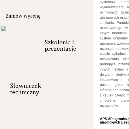
systemów alar
wyładowaniami a
ochronnych prze
Zamów wycenę
alarmowych oraz j
zasilania. Produk
montowanego w 
innymi modułami,
system ochronny 
Szkolenia i
alarmowej.Zadan
prezentacje
przepięć indukow
czasie wyładowan
rozwiązania eli
próbujące przen
innych instalacji
do ziemi. Dedykow
instalowanymi 
Słowniczek
posiada jeden to
techniczny
którego podłączan
z czujek całego m
chronionej ułat
przewodów.
APS-8P ograniczni
alarmowych z se