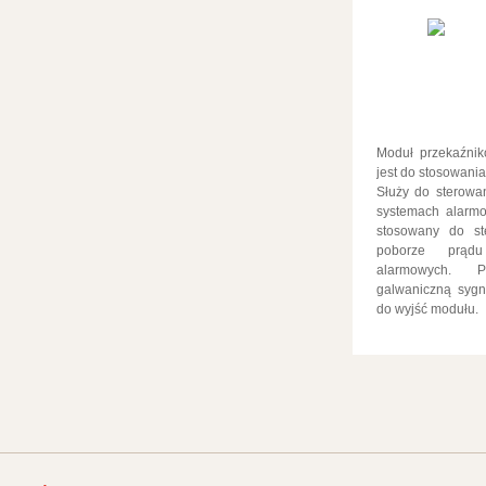
Moduł przekaźn
jest do stosowani
Służy do sterowa
systemach alarmo
stosowany do st
poborze prądu 
alarmowych. P
galwaniczną sygn
do wyjść modułu.