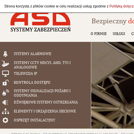
Strona korzysta z plików cookie w celu realizacji usług zgodnie z
Polityką dotyc
Bezpieczny
d
O FIRMIE
USŁUGI
C
SYSTEMY ALARMOWE
SYSTEMY CCTV HDCVI, AHD, TVI I
ANALOGOWE
TELEWIZJA IP
KONTROLA DOSTĘPU
SYSTEMY SYGNALIZACJI POŻARU I
ODDYMIANIA
DŹWIĘKOWE SYSTEMY OSTRZEGANIA
ELEMENTY I URZĄDZENIA SIECIOWE
OSPRZĘT INSTALACYJNY