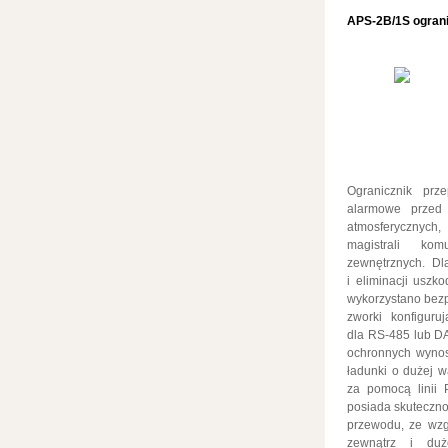
APS-2B/1S ogranic
Ogranicznik prz
alarmowe przed 
atmosferycznyc
magistrali kom
zewnętrznych. Dla
i eliminacji uszk
wykorzystano bez
zworki konfiguru
dla RS-485 lub 
ochronnych wynos
ładunki o dużej w
za pomocą linii 
posiada skuteczno
przewodu, ze wzg
zewnątrz i duż