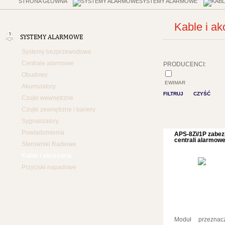
STRONA GŁÓWNA
SYSTEMY ALARMOWE
Kable i ak
SYSTEMY ALARMOWE
Systemy bezprzewodowe
Centrale alarmowe
PRODUCENCI:
Obudowy
EWIMAR
Akumulatory
FILTRUJ
CZYŚĆ
Czujki wewnętrzne
Czujki zewnętrzne i bariery
Sygnalizatory
Powiadomienia
APS-8Zi/1P zabezp
centrali alarmowej
Sterowniki Radiowe
Kable i akcesoria
Przyciski napadowe
Moduł przeznac