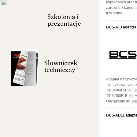
kopułowych oraz 
zarówno z kameram
trzy śruby.
Szkolenia i
prezentacje
BCS-AT3 adapter
Słowniczek
techniczny
Adapter natynkow
- dedykowany do 
TIP3400IR-E-III, 
TIP3200IR-E-III). M
Obciążenie do 1kg
BCS-AD11 adapte