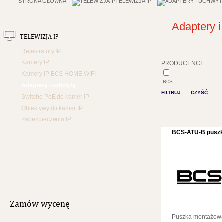
STRONA GŁÓWNA
TELEWIZJA IP
Adaptery 
TELEWIZJA IP
Rejestratory IP
Kamery IP
PRODUCENCI:
Kamery IP BCS HOME WIFI
BCS
Adaptery i uchwyty
FILTRUJ
CZYŚĆ
Switche PoE do kamer IP
Obiektywy do kamer IP
Zabezpieczenia IP
BCS-ATU-B puszk
Zamów wycenę
Puszka montażowa