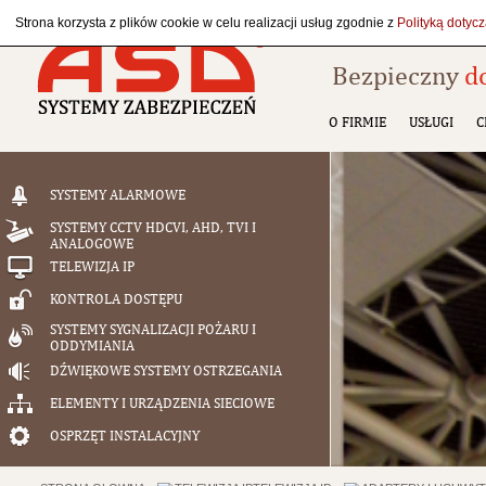
Strona korzysta z plików cookie w celu realizacji usług zgodnie z
Polityką dotyc
Bezpieczny
d
O FIRMIE
USŁUGI
C
SYSTEMY ALARMOWE
SYSTEMY CCTV HDCVI, AHD, TVI I
ANALOGOWE
TELEWIZJA IP
KONTROLA DOSTĘPU
SYSTEMY SYGNALIZACJI POŻARU I
ODDYMIANIA
DŹWIĘKOWE SYSTEMY OSTRZEGANIA
ELEMENTY I URZĄDZENIA SIECIOWE
OSPRZĘT INSTALACYJNY