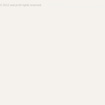
© 2012 asd.pl All rights reserved
Systemy kontroli dostępu
Systemy sygnali