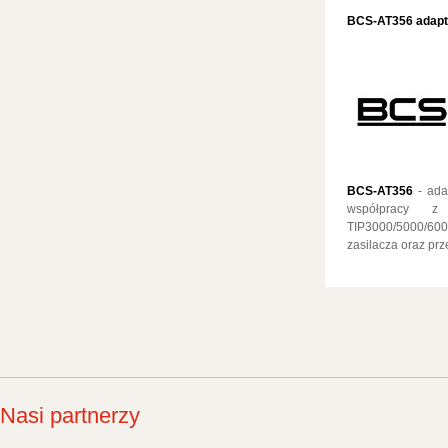
BCS-AT356 adapt
BCS-AT356
- ada
współpracy 
TIP3000/5000/6
zasilacza oraz p
Nasi partnerzy