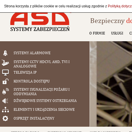
Strona korzysta z plików cookie w celu realizacji usług zgodnie z
Polityką dotyc
Bezpieczny
d
O FIRMIE
USŁUGI
C
SYSTEMY ALARMOWE
SYSTEMY CCTV HDCVI, AHD, TVI I
ANALOGOWE
TELEWIZJA IP
KONTROLA DOSTĘPU
SYSTEMY SYGNALIZACJI POŻARU I
ODDYMIANIA
DŹWIĘKOWE SYSTEMY OSTRZEGANIA
ELEMENTY I URZĄDZENIA SIECIOWE
OSPRZĘT INSTALACYJNY