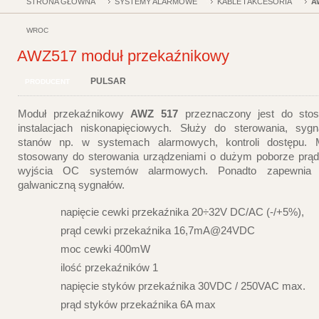
STRONA GŁÓWNA
SYSTEMY ALARMOWE
KABLE I AKCESORIA
A
WRÓĆ
AWZ517 moduł przekaźnikowy
PULSAR
PRODUCENT
Moduł przekaźnikowy
AWZ 517
przeznaczony jest do sto
instalacjach niskonapięciowych. Służy do sterowania, sygn
stanów np. w systemach alarmowych, kontroli dostępu.
stosowany do sterowania urządzeniami o dużym poborze prą
wyjścia OC systemów alarmowych. Ponadto zapewnia s
galwaniczną sygnałów.
napięcie cewki przekaźnika 20÷32V DC/AC (-/+5%),
prąd cewki przekaźnika 16,7mA@24VDC
moc cewki 400mW
ilość przekaźników 1
napięcie styków przekaźnika 30VDC / 250VAC max.
prąd styków przekaźnika 6A max