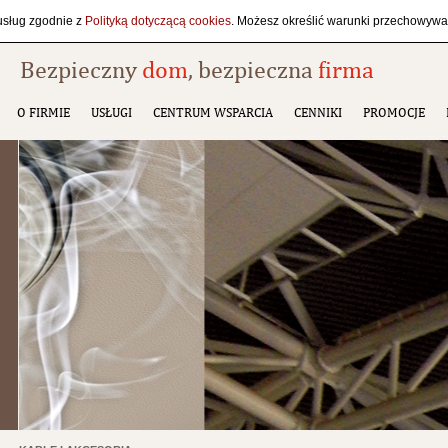
 usług zgodnie z
Polityką dotyczącą cookies
. Możesz określić warunki przechowywan
Bezpieczny
dom
, bezpieczna
firma
O FIRMIE
USŁUGI
CENTRUM WSPARCIA
CENNIKI
PROMOCJE