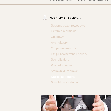
STRONA GŁÓWNA
SYSTEMY ALARMOWE
SYSTEMY ALARMOWE
Systemy bezprzewodowe
Centrale alarmowe
Obudowy
Akumulatory
Czujki wewnętrzne
Czujki zewnętrzne i bariery
Sygnalizatory
Powiadomienia
Sterowniki Radiowe
Kable i akcesoria
Przyciski napadowe