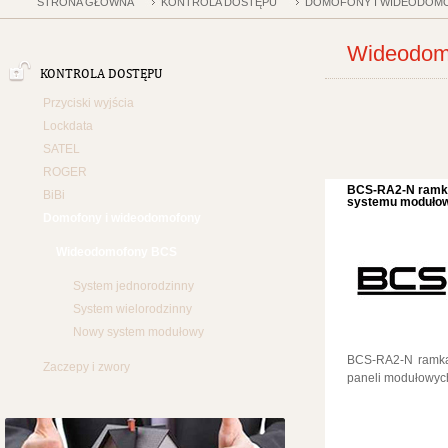
STRONA GŁÓWNA
KONTROLA DOSTĘPU
DOMOFONY I WIDEODOM
Wideodom
KONTROLA DOSTĘPU
Przyciski wyjścia
Lockdata
SATEL
ROGER
BCS-RA2-N ramk
BiBi
systemu modułow
Domofony i wideodomofony
Wideodomofony BCS
System jednorodzinny
System wielorodzinny
Nowy system modułowy
BCS-RA2-N ramka
Zaczepy i zwory
paneli modułowy