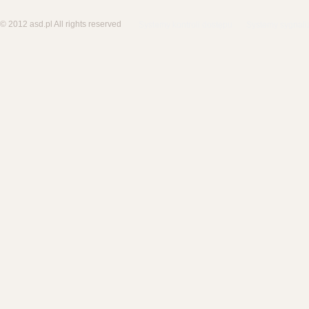
© 2012 asd.pl All rights reserved
Systemy kontroli dostępu
Systemy sygnali