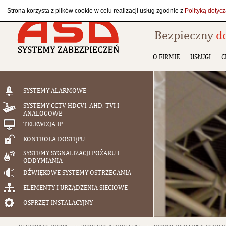
Strona korzysta z plików cookie w celu realizacji usług zgodnie z
Polityką dotyc
Bezpieczny
d
O FIRMIE
USŁUGI
C
SYSTEMY ALARMOWE
SYSTEMY CCTV HDCVI, AHD, TVI I
ANALOGOWE
TELEWIZJA IP
KONTROLA DOSTĘPU
SYSTEMY SYGNALIZACJI POŻARU I
ODDYMIANIA
DŹWIĘKOWE SYSTEMY OSTRZEGANIA
ELEMENTY I URZĄDZENIA SIECIOWE
OSPRZĘT INSTALACYJNY