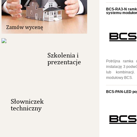
BCS-RA3-N ramk
systemu modułow
Zamów wycenę
Szkolenia i
prezentacje
Potrójna ramka 
instalację 3 podw
lub kombinacji
modułowy BCS.
BCS-PAN-LED poj
Słowniczek
techniczny