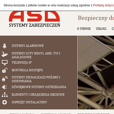
Strona korzysta z plików cookie w celu realizacji usług zgodnie z
Polityką dotyc
Bezpieczny
d
O FIRMIE
USŁUGI
C
SYSTEMY ALARMOWE
SYSTEMY CCTV HDCVI, AHD, TVI I
ANALOGOWE
TELEWIZJA IP
KONTROLA DOSTĘPU
SYSTEMY SYGNALIZACJI POŻARU I
ODDYMIANIA
DŹWIĘKOWE SYSTEMY OSTRZEGANIA
ELEMENTY I URZĄDZENIA SIECIOWE
OSPRZĘT INSTALACYJNY