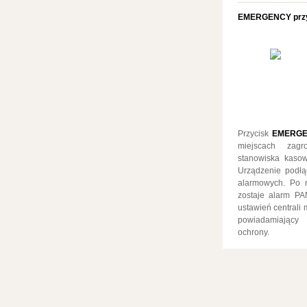
EMERGENCY przy
Przycisk
EMERG
miejscach zagr
stanowiska kasowe
Urządzenie podłą
alarmowych. Po n
zostaje alarm PA
ustawień centrali 
powiadamiający 
ochrony.