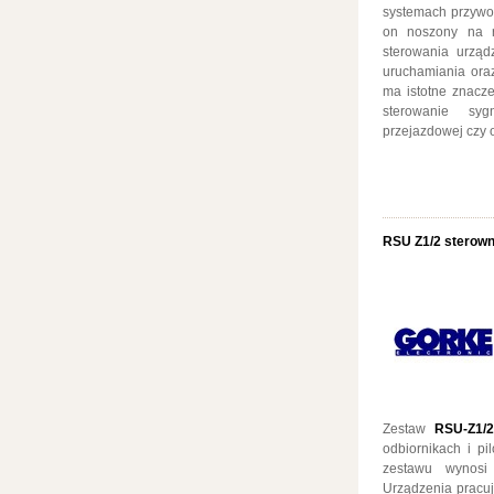
systemach przywoł
on noszony na 
sterowania urząd
uruchamiania ora
ma istotne znacze
sterowanie syg
przejazdowej czy 
RSU Z1/2 sterown
Zestaw
RSU-Z1/2
odbiornikach i pi
zestawu wynos
Urządzenia pracu