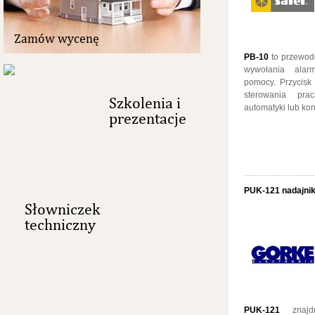
Zamów wycenę
PB-10
to przewod
wywołania ala
pomocy. Przycisk
sterowania pra
Szkolenia i
automatyki lub kon
prezentacje
PUK-121 nadajni
Słowniczek
techniczny
PUK-121
znajdu