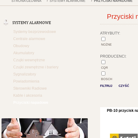
STRONA GŁÓWNA
SYSTEMY ALARMOWE
PRZYCISKI NAPADOWE
Przyciski
SYSTEMY ALARMOWE
Systemy bezprzewodowe
ATRYBUTY:
Centrale alarmowe
NOŻNE
Obudowy
Akumulatory
PRODUCENCI:
Czujki wewnętrzne
Czujki zewnętrzne i bariery
CQR
Sygnalizatory
BOSCH
Powiadomienia
FILTRUJ
CZYŚĆ
Sterowniki Radiowe
Kable i akcesoria
Przyciski napadowe
PB-10 przycisk 