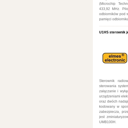
(Microchip Techn
433,92 MHz. Pilo
odbiorników pod 
pamięci odbiornik
U1HS sterownik 
Sterownik radi
sterowania system
załączanie i wyłą
urządzeniami elekt
oraz dwóch nadajn
kodowany w spos
zabezpiecza, pr
jest zminiaturyzo
UMB100H.