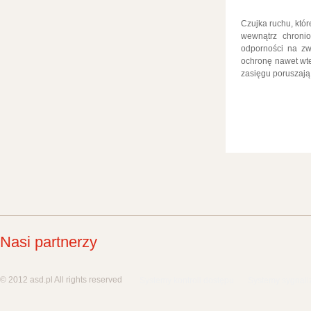
Czujka ruchu, któr
wewnątrz chronio
odporności na zw
ochronę nawet wte
zasięgu poruszają
Nasi partnerzy
© 2012 asd.pl All rights reserved
Systemy kontroli dostępu
Systemy sygnali