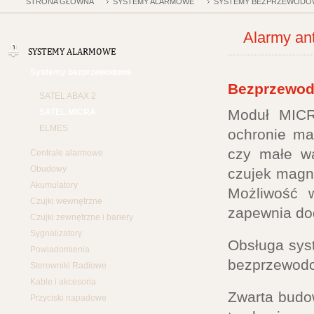
STRONA GŁÓWNA
SYSTEMY ALARMOWE
SYSTEMY BEZPRZEWODO
Alarmy a
SYSTEMY ALARMOWE
Systemy bezprzewodowe
Bezprzewod
SATEL ABAX 2
Moduł MICR
SATEL MICRA
ELMES
ochronie mał
czy małe wa
Centrale alarmowe
Obudowy
czujek magn
Akumulatory
Możliwość 
Czujki wewnętrzne
zapewnia do
Czujki zewnętrzne i bariery
Sygnalizatory
Obsługa syst
Powiadomienia
bezprzewodo
Sterowniki Radiowe
Kable i akcesoria
Zwarta budow
Przyciski napadowe