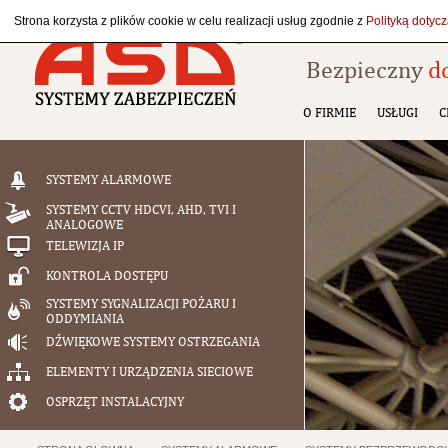
Strona korzysta z plików cookie w celu realizacji usług zgodnie z
Polityką dotyc
Bezpieczny
d
O FIRMIE
USŁUGI
C
SYSTEMY ALARMOWE
SYSTEMY CCTV HDCVI, AHD, TVI I
ANALOGOWE
TELEWIZJA IP
KONTROLA DOSTĘPU
SYSTEMY SYGNALIZACJI POŻARU I
ODDYMIANIA
DŹWIĘKOWE SYSTEMY OSTRZEGANIA
ELEMENTY I URZĄDZENIA SIECIOWE
OSPRZĘT INSTALACYJNY