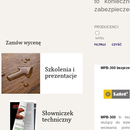
to konieczn
zabezpiecze
PRODUCENCI:
SATEL
Zamów wycenę
FILTRUJ
CZYŚĆ
Szkolenia i
MPB-300 bezprze
prezentacje
Słowniczek
MPB-300
to bezp
techniczny
służący do wyw
wezwania pomo