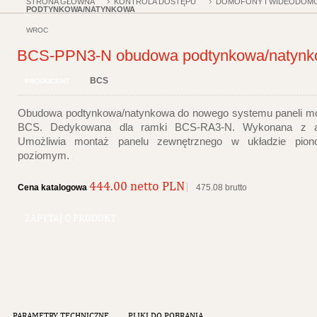
STRONA GŁÓWNA
KONTROLA DOSTĘPU
DOMOFONY I WIDEODOM
PODTYNKOWA/NATYNKOWA
WRÓĆ
BCS-PPN3-N obudowa podtynkowa/natyn
BCS
PRODUCENT
Obudowa podtynkowa/natynkowa do nowego systemu paneli m
BCS. Dedykowana dla ramki BCS-RA3-N. Wykonana z al
Umożliwia montaż panelu zewnętrznego w układzie pio
poziomym.
444.00 netto PLN
Cena katalogowa
475.08 brutto
ZAPYTAJ O PRODUKT
PARAMETRY TECHNICZNE
PLIKI DO POBRANIA