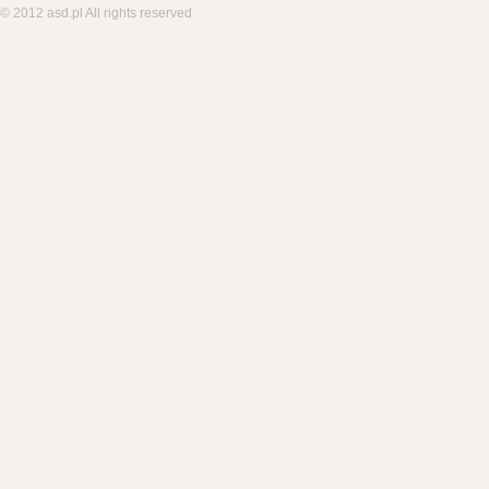
© 2012 asd.pl All rights reserved
Systemy kontroli dostępu
Systemy sygnali