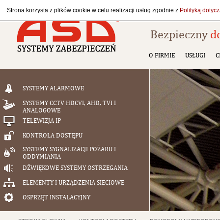
Strona korzysta z plików cookie w celu realizacji usług zgodnie z
Polityką dotyc
Bezpieczny
d
O FIRMIE
USŁUGI
C
SYSTEMY ALARMOWE
SYSTEMY CCTV HDCVI, AHD, TVI I
ANALOGOWE
TELEWIZJA IP
KONTROLA DOSTĘPU
SYSTEMY SYGNALIZACJI POŻARU I
ODDYMIANIA
DŹWIĘKOWE SYSTEMY OSTRZEGANIA
ELEMENTY I URZĄDZENIA SIECIOWE
OSPRZĘT INSTALACYJNY