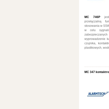
MC 746P
jest
przełączalną f
stosowania w SSWi
w celu sygnaliz
zabezpieczany
wyprowadzenie k
czujnika, kontak
plastikowych, wo
MC 347 kontaktr