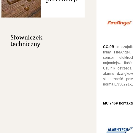
Słowniczek
techniczny
CO-9B
to czujnik
firmy FireAngel
sensor elektro
najmniejszą ilość
Czujnik ostrzeg
alarmu dźwiękow
skuteczność potw
normą EN50291-1
MC 746P kontakt