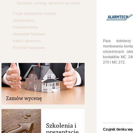
Soczewki, uchwyty, akcesoria do czujek
Czujki zewnętrzne i bariery
Sygnalizatory
Powiadomienia
Sterowniki Radiowe
Kable i akcesoria
Para kołnierz
montowania konta
Przyciski napadowe
ościeżnicach oki
kontaktów MC 24
270 i MC 272.
Zamów wycenę
Szkolenia i
Czujnik tlenku w
prezentacje