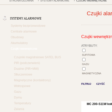
STRONA GŁÓWNA
SYSTEMY ALARMOWE
CZUJKI WEWNĘTRZNE
Czujki al
SYSTEMY ALARMOWE
Systemy bezprzewodowe
Centrale alarmowe
Czujki wewnętrz
Obudowy
Akumulatory
ATRYBUTY:
Czujki wewnętrzne
SUFITOWA
Czujniki magistralowe SATEL BUS
PIR (podczerwieni)
GAZU
Dualne (PIR+MW)
MAGNETYCZNA
Stłuczeniowe
Magnetyczne (kontaktrony)
FILTRUJ
CZYŚĆ
Wstrząsowe
Gazu
Dymu
Temperatury
MC 200-S11W koł
Zalania