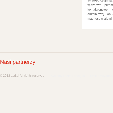
trwałości czujnik
wjazdowe, przemy
kontaktronowej
aluminiowej ob
magnesu w alumin
Nasi partnerzy
© 2012 asd.pl All rights reserved
Systemy kontroli dostępu
Systemy sygnali