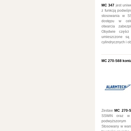
MC 347
jest uniw
z funkcją podwój
stosowania w SS
dostępu w celu
otwarcia zabezp
Obydwie części 
umieszczone są 
cylindrycznych i 
MC 270-S68 kont
Zestaw
MC 270-
SSWiN oraz w s
podwyższonym 
Stosowany w war