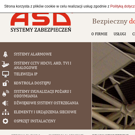
Strona korzysta z plików cookie w celu realizacji usług zgodnie z
Polityką dotyc
Bezpieczny
d
O FIRMIE
USŁUGI
C
SYSTEMY ALARMOWE
SYSTEMY CCTV HDCVI, AHD, TVI I
ANALOGOWE
TELEWIZJA IP
KONTROLA DOSTĘPU
SYSTEMY SYGNALIZACJI POŻARU I
ODDYMIANIA
DŹWIĘKOWE SYSTEMY OSTRZEGANIA
ELEMENTY I URZĄDZENIA SIECIOWE
OSPRZĘT INSTALACYJNY