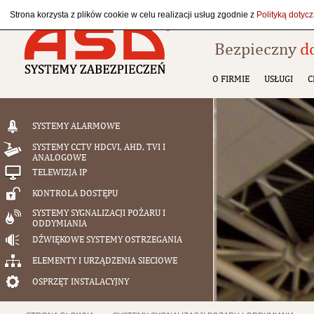
Strona korzysta z plików cookie w celu realizacji usług zgodnie z
Polityką dotyc
Bezpieczny
d
O FIRMIE
USŁUGI
C
SYSTEMY ALARMOWE
SYSTEMY CCTV HDCVI, AHD, TVI I
ANALOGOWE
TELEWIZJA IP
KONTROLA DOSTĘPU
SYSTEMY SYGNALIZACJI POŻARU I
ODDYMIANIA
DŹWIĘKOWE SYSTEMY OSTRZEGANIA
ELEMENTY I URZĄDZENIA SIECIOWE
OSPRZĘT INSTALACYJNY