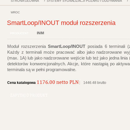
STRONA GŁÓWNA
SYSTEMY SYGNALIZACJI POŻARU I ODDYMIANIA
WRÓĆ
SmartLoop/INOUT moduł rozszerzenia
INIM
PRODUCENT
Moduł rozszerzenia
SmartLoop/INOUT
posiada 6 terminali (
Każdy z terminali może pracować albo jako nadzorowane wy
(max. 1A) lub jako nadzorowane wejście lub też jako jedna linia (
detektorów konwencjonalnych. Akcje, które nastąpią po aktywa
terminala są w pełni programowalne.
1176.00 netto PLN
Cena katalogowa
1446.48 brutto
ZAPYTAJ O PRODUKT