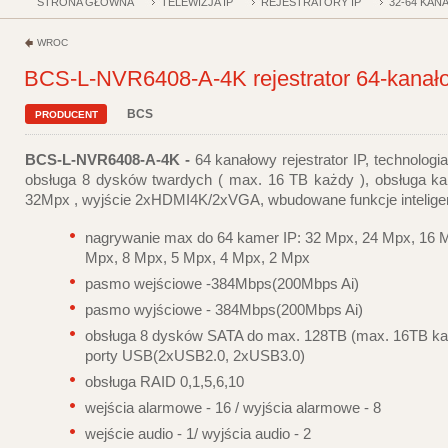
STRONA GŁÓWNA
TELEWIZJA IP
REJESTRATORY IP
32-64 KA
WRÓĆ
BCS-L-NVR6408-A-4K rejestrator 64-kanał
BCS
PRODUCENT
BCS-L-NVR6408-A-4K -
64 kanałowy rejestrator IP, technologi
obsługa 8 dysków twardych ( max. 16 TB każdy ), obsługa k
32Mpx , wyjście 2xHDMI4K/2xVGA, wbudowane funkcje intelige
nagrywanie max do 64 kamer IP: 32 Mpx, 24 Mpx, 16 
Mpx, 8 Mpx, 5 Mpx, 4 Mpx, 2 Mpx
pasmo wejściowe -
384Mbps(200Mbps Ai)
pasmo wyjściowe -
384Mbps(200Mbps Ai)
obsługa 8 dysków SATA do max. 128TB (max. 16TB ka
porty USB(2xUSB2.0, 2xUSB3.0)
obsługa RAID 0,1,5,6,10
wejścia alarmowe - 16 / wyjścia alarmowe - 8
wejście audio - 1/ wyjścia audio - 2