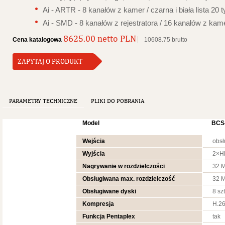
Ai - ARTR -
8 kanałów z kamer / czarna i biała lista 20 t
Ai - SMD -
8 kanałów z rejestratora / 16 kanałów z kam
8625.00 netto PLN
Cena katalogowa
10608.75 brutto
ZAPYTAJ O PRODUKT
PARAMETRY TECHNICZNE
PLIKI DO POBRANIA
Model
BCS
Wejścia
obsłu
Wyjścia
2×H
Nagrywanie w rozdzielczości
32 Mp
Obsługiwana max. rozdzielczość
32 
Obsługiwane dyski
8 szt
Kompresja
H.26
Funkcja Pentaplex
tak