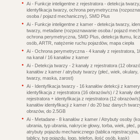
Ai - Funkcje inteligentne z rejestratora - d
etekcja twarzy
identyfikacja twarzy, ochrona perymetryczna (rozpozn
osoba / pojazd mechaniczny), SMD Plus
Ai - Funkcje inteligentne z kamer - d
etekcja twarzy, iden
twarzy, metadane (rozpoznawanie osoba / pojazd mech
ochrona perymetryczna, SMD Plus, detekcja tłumu, lic
osób, ARTR, natężenie ruchu pojazdów, mapa ciepła
Ai - Ochrona perymetryczna -
4 kanały z rejestratora, 
na kanał / 16 kanałów z kamer
Ai - Detekcja twarzy -
2 kanały z rejestratora (12 obrazó
kanałów z kamer / atrybuty twarzy (płeć, wiek, okulary,
twarzy, maska, zarost)
Ai - Identyfikacja twarzy -
16 kanałów detekcji z kamery
identyfikacja z rejestratora (16 obrazów/s) / 2 kanały det
rejestratora + identyfikacja z rejestratora (12 obrazów/s)
kanałów identyfikacji z kamer / do 20 baz danych twarzy
obrazów, do 2.5GB
Ai - Metadane -
8 kanałów z kamer / Atrybuty osoby (ko
ubrania, typ ubrania, nakrycie głowy, torba, wiek, płeć, p
atrybuty pojazdu mechanicznego (tablica rejestracyjna, 
tablicy, typ pojazdu, logo, telefon, ilość osób, kask)