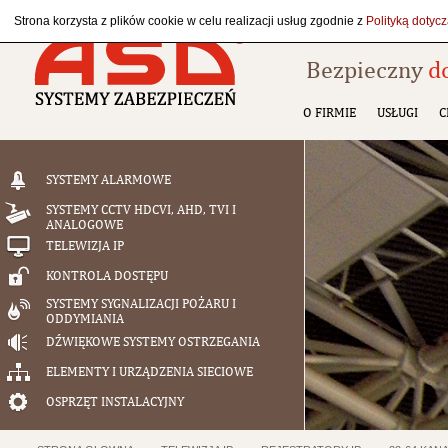
Strona korzysta z plików cookie w celu realizacji usług zgodnie z
Polityką dotyc
Bezpieczny
d
O FIRMIE
USŁUGI
C
SYSTEMY ALARMOWE
SYSTEMY CCTV HDCVI, AHD, TVI I
ANALOGOWE
TELEWIZJA IP
KONTROLA DOSTĘPU
SYSTEMY SYGNALIZACJI POŻARU I
ODDYMIANIA
DŹWIĘKOWE SYSTEMY OSTRZEGANIA
ELEMENTY I URZĄDZENIA SIECIOWE
OSPRZĘT INSTALACYJNY