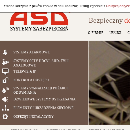
Strona korzysta z plików cookie w celu realizacji usług zgodnie z
Polityką dotyc
Bezpieczny
d
O FIRMIE
USŁUGI
C
SYSTEMY ALARMOWE
SYSTEMY CCTV HDCVI, AHD, TVI I
ANALOGOWE
TELEWIZJA IP
KONTROLA DOSTĘPU
SYSTEMY SYGNALIZACJI POŻARU I
ODDYMIANIA
DŹWIĘKOWE SYSTEMY OSTRZEGANIA
ELEMENTY I URZĄDZENIA SIECIOWE
OSPRZĘT INSTALACYJNY