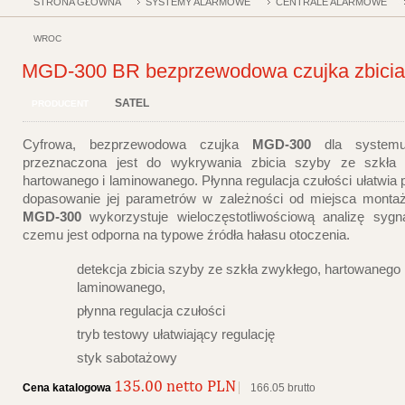
STRONA GŁÓWNA
SYSTEMY ALARMOWE
CENTRALE ALARMOWE
WRÓĆ
MGD-300 BR bezprzewodowa czujka zbicia
SATEL
PRODUCENT
Cyfrowa, bezprzewodowa czujka
MGD-300
dla syste
przeznaczona jest do wykrywania zbicia szyby ze szkła 
hartowanego i laminowanego. Płynna regulacja czułości ułatwia 
dopasowanie jej parametrów w zależności od miejsca monta
MGD-300
wykorzystuje wieloczęstotliwościową analizę sygna
czemu jest odporna na typowe źródła hałasu otoczenia.
detekcja zbicia szyby ze szkła zwykłego, hartowanego 
laminowanego,
płynna regulacja czułości
tryb testowy ułatwiający regulację
styk sabotażowy
135.00 netto PLN
Cena katalogowa
166.05 brutto