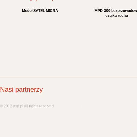
Moduł SATEL MICRA
MPD-300 bezprzewodow
czujka ruchu
Nasi partnerzy
© 2012 asd.pl All rights reserved
Systemy kontroli dostępu
Systemy sygnali