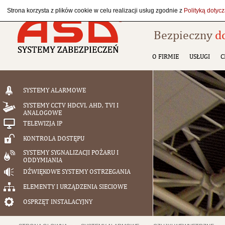
Strona korzysta z plików cookie w celu realizacji usług zgodnie z
Polityką dotyc
Bezpieczny
d
O FIRMIE
USŁUGI
C
SYSTEMY ALARMOWE
SYSTEMY CCTV HDCVI, AHD, TVI I
ANALOGOWE
TELEWIZJA IP
KONTROLA DOSTĘPU
SYSTEMY SYGNALIZACJI POŻARU I
ODDYMIANIA
DŹWIĘKOWE SYSTEMY OSTRZEGANIA
ELEMENTY I URZĄDZENIA SIECIOWE
OSPRZĘT INSTALACYJNY