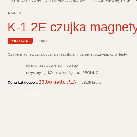
STRONA GŁÓWNA
SYSTEMY ALARMOWE
CZUJKI WEWNĘTRZNE
WRÓĆ
K-1 2E czujka magnety
PRODUCENT
SATEL
Czujka magnetyczna boczna z rezystorami parametrycznymi, kolor biały.
do montażu powierzchniowego
rezystory 1,1 kOhm w konfiguracji 2EOL/NC
23.00 netto PLN
Cena katalogowa
28.29 brutto
ZAPYTAJ O PRODUKT