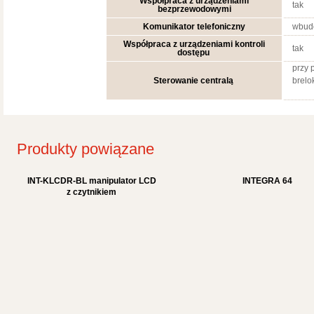
Współpraca z urządzeniami
tak
bezprzewodowymi
Komunikator telefoniczny
wbud
Współpraca z urządzeniami kontroli
tak
dostępu
przy 
Sterowanie centralą
brelo
Produkty powiązane
INT-KLCDR-BL manipulator LCD
INTEGRA 64
z czytnikiem