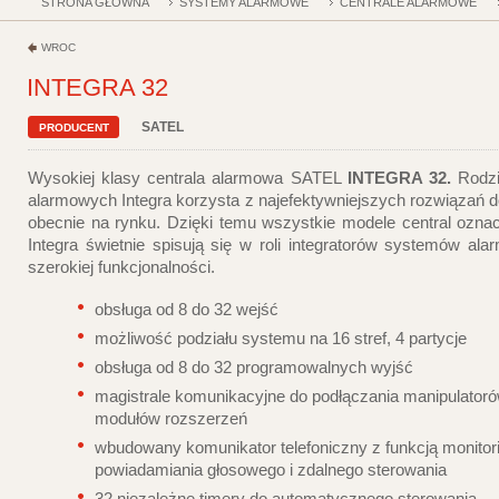
STRONA GŁÓWNA
SYSTEMY ALARMOWE
CENTRALE ALARMOWE
WRÓĆ
INTEGRA 32
SATEL
PRODUCENT
Wysokiej klasy centrala alarmowa SATEL
INTEGRA 32.
Rodzi
alarmowych Integra korzysta z najefektywniejszych rozwiązań 
obecnie na rynku. Dzięki temu wszystkie modele central ozna
Integra świetnie spisują się w roli integratorów systemów al
szerokiej funkcjonalności.
obsługa od 8 do 32 wejść
możliwość podziału systemu na 16 stref, 4 partycje
obsługa od 8 do 32 programowalnych wyjść
magistrale komunikacyjne do podłączania manipulatoró
modułów rozszerzeń
wbudowany komunikator telefoniczny z funkcją monitor
powiadamiania głosowego i zdalnego sterowania