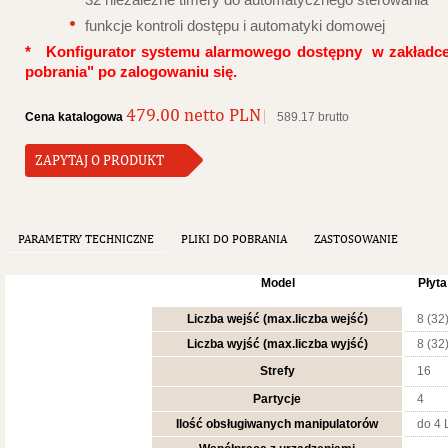
32 niezależne timery do automatycznego sterowania
funkcje kontroli dostępu i automatyki domowej
* Konfigurator systemu alarmowego dostępny w zakładce 
pobrania" po zalogowaniu się.
479.00 netto PLN
Cena katalogowa
589.17 brutto
ZAPYTAJ O PRODUKT
PARAMETRY TECHNICZNE
PLIKI DO POBRANIA
ZASTOSOWANIE
Model
Płyt
Liczba wejść (max.liczba wejść)
8 (32
Liczba wyjść (max.liczba wyjść)
8 (32
Strefy
16
Partycje
4
Ilość obsługiwanych manipulatorów
do 4 