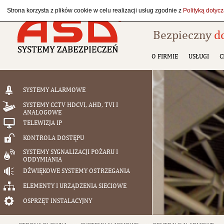
Strona korzysta z plików cookie w celu realizacji usług zgodnie z
Polityką dotyc
Bezpieczny
d
O FIRMIE
USŁUGI
C
SYSTEMY ALARMOWE
SYSTEMY CCTV HDCVI, AHD, TVI I
ANALOGOWE
TELEWIZJA IP
KONTROLA DOSTĘPU
SYSTEMY SYGNALIZACJI POŻARU I
ODDYMIANIA
DŹWIĘKOWE SYSTEMY OSTRZEGANIA
ELEMENTY I URZĄDZENIA SIECIOWE
OSPRZĘT INSTALACYJNY