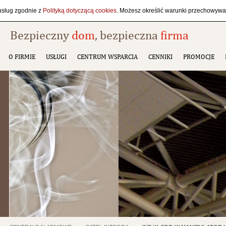
 usług zgodnie z
Polityką dotyczącą cookies
. Możesz określić warunki przechowywan
Bezpieczny
dom
, bezpieczna
firma
O FIRMIE
USŁUGI
CENTRUM WSPARCIA
CENNIKI
PROMOCJE