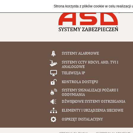
Strona korzysta z plików cookie w celu realizacji
SYSTEMY ALARMOWE
SYSTEMY CCTV HDCVI, AHD, TVI I
ANALOGOWE
TELEWIZJA IP
KONTROLA DOSTĘPU
SYSTEMY SYGNALIZACJI POŻARU I
ODDYMIANIA
DŹWIĘKOWE SYSTEMY OSTRZEGANIA
ELEMENTY I URZĄDZENIA SIECIOWE
OSPRZĘT INSTALACYJNY