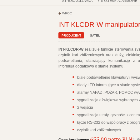
STRONA GŁÓWNA
SYSTEMY ALARMOWE
WRÓĆ
INT-KLCDR-W manipulator
PRODUCENT
SATEL
INT-KLCDR-W
realizuje funkcje sterowania 
czytnik kart zbliżeniowych oraz duży, ciekłok
podświetlania, ułatwiający komunikację 
informują dodatkowo o stanie systemu.
białe podświetlenie klawiatury i wyś
diody LED informujące o stanie syst
alarmy NAPAD, POŻAR, POMOC wywo
sygnalizacja dźwiękowa wybranych 
2 wejścia
sygnalizacja utraty łączności z centra
łącze RS-232 do współpracy z pro
czytnik kart zbliżeniowych
655.00 netto PLN