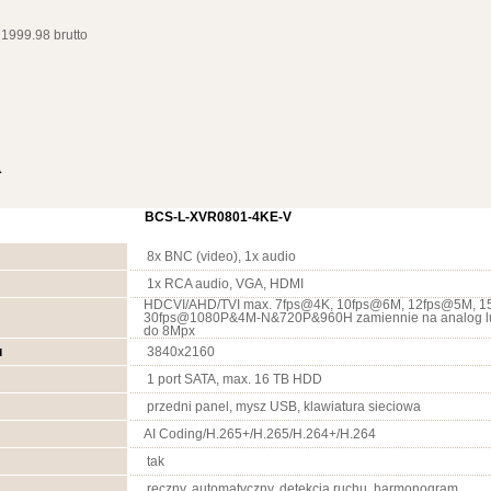
1999.98 brutto
A
BCS-L-XVR0801-4KE-V
8x BNC (video), 1x audio
1x RCA audio, VGA, HDMI
HDCVI/AHD/TVI max. 7fps@4K, 10fps@6M, 12fps@5M, 
30fps@1080P&4M-N&720P&960H zamiennie na analog lu
do 8Mpx
u
3840x2160
1 port SATA, max. 16 TB HDD
przedni panel, mysz USB, klawiatura sieciowa
AI Coding/H.265+/H.265/H.264+/H.264
tak
ręczny, automatyczny, detekcja ruchu, harmonogram