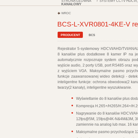
STRONA GŁÓWNA
SYSTEMY CCTV HDCVI,
KANAŁOWY
WRÓĆ
BCS-L-XVR0801-4KE-V reje
PRODUCENT
BCS
Rejestrator 5-systemowy HDCVI/AHD/TVI/ANALO
8 kanałów plus dodatkowe 8 kamer IP na j
automatycznie rozpoznaje system obrazu pod
wyjście audio, 2 porty USB, port RS485 oraz w
z wyjściem VGA. Maksymalne pasmo przych
funkcje zaawansowanej wideo detekcji - detekc
inteligentne funkcje: ochrona obwodowa(2 kan
twarzy(2 kanały), inteligentne wyszukiwanie.
Wyświetlanie do 8 kanałów plus dod
Kompresja H.265+/H265/H.264+/H.
Nagrywanie do 8 kanałów HDCVI/AH
12fps@5M, 15fps@4K-N&4M&3M, 
zamiennie na analog lub max. 16 k
Maksymalne pasmo przychodzące 