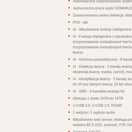
Automatyczne rozpoznawanie syste
Jednoczesna praca wyjść HDMI4K(
Zaawansowana wideo detekcja: detekc
POS - tak
Ai - Wbudowane funkcje inteligentne 
Ai - Funkcje inteligentne z rejestrator
(rozpoznawanie osoba/pojazd mechan
(rozpoznawanie osoba/pojazd mechani
twarzy
Ai - Ochrona perymetryczna -
8 kana
Ai - Detekcja twarzy -
2 kanały analog
ekspresja twarzy, maska, zarost), m
Ai - Identyfikacja twarzy -
2 kanały a
do 10 baz danych twarzy, 20 tyś obr
Ai - SMD -
8 kanałów analog HD
Obsługa 1 dysku SATA do 16TB
1×USB 3.0, 1×USB 2.0, RS485
1 wejście i 1 wyjście audio
Wbudowany web serwer, obsługa prz
mobilna BCS (iOS, android), P2P, Onv