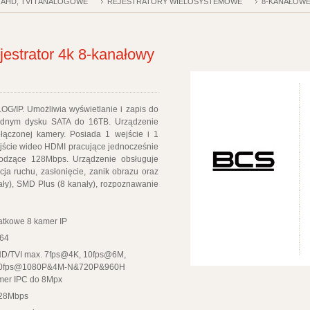
 AHD, TVI I ANALOGOWE
REJESTRATORY WIELOSYSTEMOWE
8-KANAŁOW
strator 4k 8-kanałowy
G/IP. Umożliwia wyświetlanie i zapis do
ednym dysku SATA do 16TB. Urządzenie
łączonej kamery. Posiada 1 wejście i 1
yjście wideo HDMI pracujące jednocześnie
odzące 128Mbps. Urządzenie obsługuje
ja ruchu, zasłonięcie, zanik obrazu oraz
ały), SMD Plus (8 kanały), rozpoznawanie
atkowe 8 kamer IP
264
D/TVI max. 7fps@4K, 10fps@6M,
30fps@1080P&4M-N&720P&960H
amer IPC do 8Mpx
128Mbps