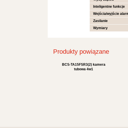
Inteligentne funkcje
Wejścia/wyjście ala
Zasilanie
Wymiary
Produkty powiązane
BCS-TA15FSR3(2) kamera
tubowa 4w1