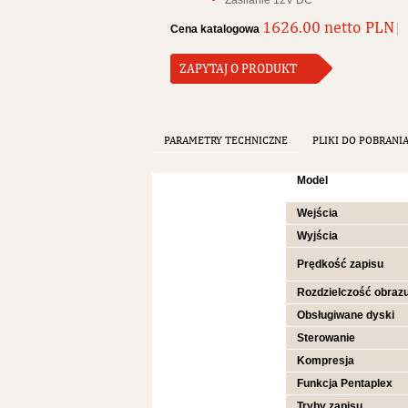
Zasilanie 12V DC
1626.00 netto PLN
Cena katalogowa
ZAPYTAJ O PRODUKT
PARAMETRY TECHNICZNE
PLIKI DO POBRANI
Model
Wejścia
Wyjścia
Prędkość zapisu
Rozdzielczość obraz
Obsługiwane dyski
Sterowanie
Kompresja
Funkcja Pentaplex
Tryby zapisu