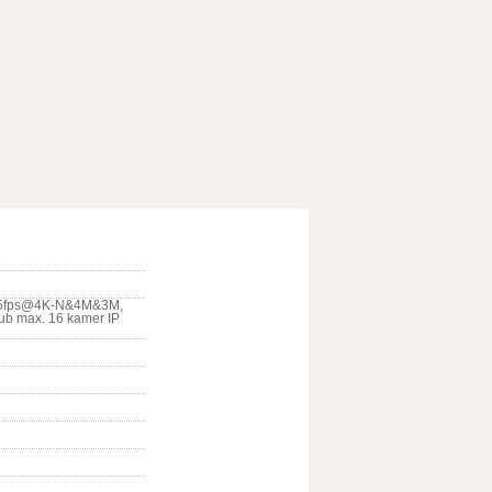
15fps@4K-N&4M&3M,
b max. 16 kamer IP