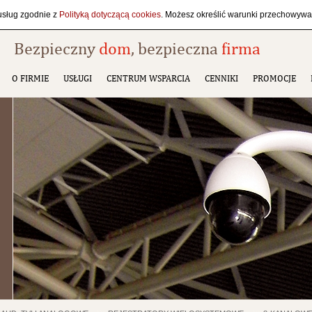
 usług zgodnie z
Polityką dotyczącą cookies
. Możesz określić warunki przechowywan
Bezpieczny
dom
, bezpieczna
firma
O FIRMIE
USŁUGI
CENTRUM WSPARCIA
CENNIKI
PROMOCJE