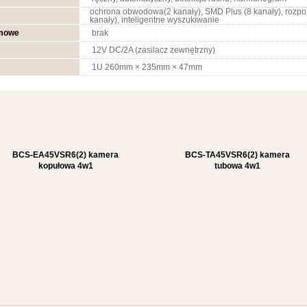
ochrona obwodowa(2 kanały), SMD Plus (8 kanały), rozp
kanały), inteligentne wyszukiwanie
rmowe
brak
12V DC/2A (zasilacz zewnętrzny)
1U 260mm × 235mm × 47mm
BCS-EA45VSR6(2) kamera
BCS-TA45VSR6(2) kamera
kopułowa 4w1
tubowa 4w1