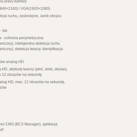
mu pracy kamery
3840×2160) / VGA(1920×1080)
ja ruchu, zasłonięcie, zanik obrazu
- tak
a - o
chrona perymetryczna
iczny), inteligentna detekcja ruchu
czny), detekcja twarzy, identyfikacja
łów analog HD
 HD, atrybuty twarzy (płeć, wiek, okulary,
ax 12 obrazów na sekundę
nalog HD, max. 12 obrazów na sekundę,
azów
ez CMS (BCS Manager), aplikacja
if