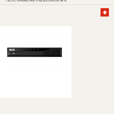
E
BCS-L-XVR0801-4KE-V REJESTRATOR 4K 8-